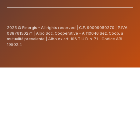
2025 © Finergis - All rights reserved | C.F.
90009050270
| P.IVA
03876150271 | Albo Soc. Cooperative - A 110046 Sez. Coop. a
mutualità prevalente | Albo ex art. 106 T.U.B. n. 71 – Codice ABI
19502.4