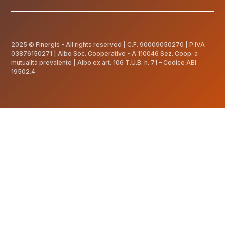
2025 © Finergis - All rights reserved | C.F.
90009050270
| P.IVA
03876150271 | Albo Soc. Cooperative - A 110046 Sez. Coop. a
mutualità prevalente | Albo ex art. 106 T.U.B. n. 71 – Codice ABI
19502.4