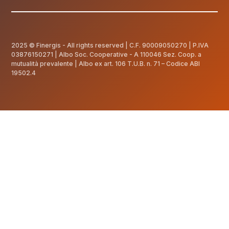
2025 © Finergis - All rights reserved | C.F.
90009050270
| P.IVA
03876150271 | Albo Soc. Cooperative - A 110046 Sez. Coop. a
mutualità prevalente | Albo ex art. 106 T.U.B. n. 71 – Codice ABI
19502.4