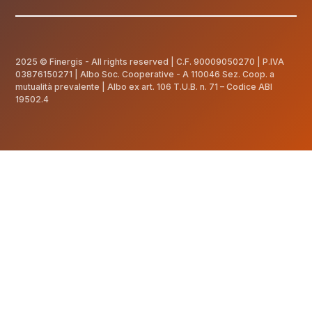
2025 © Finergis - All rights reserved | C.F.
90009050270
| P.IVA
03876150271 | Albo Soc. Cooperative - A 110046 Sez. Coop. a
mutualità prevalente | Albo ex art. 106 T.U.B. n. 71 – Codice ABI
19502.4