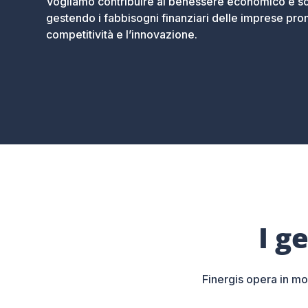
Vogliamo contribuire al benessere economico e soci
gestendo i fabbisogni finanziari delle imprese p
competitività e l’innovazione.
I g
Finergis opera in mo