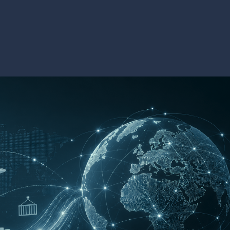
oriche, Neafidi e Sviluppo Artigiano,
 in una sola realtà al servizio delle
ll'imprenditoria affianchiamo una profonda e
dividuare le soluzioni finanziarie migliori.