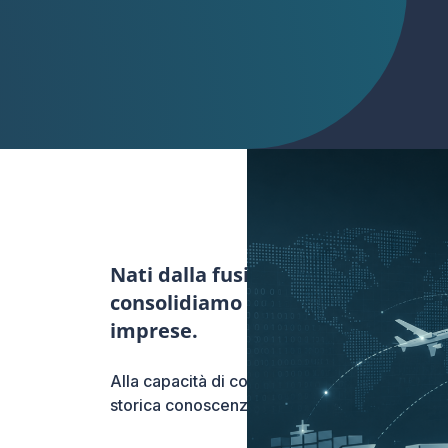
Nati dalla fusione di due realtà st
consolidiamo decenni di esperienza
imprese.
Alla capacità di comprendere le esigenze de
storica conoscenza del territorio, al fine di in