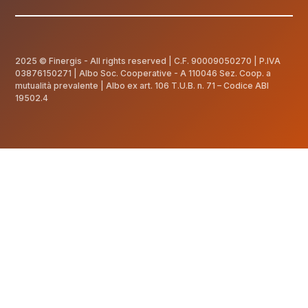
2025 © Finergis - All rights reserved | C.F.
90009050270
| P.IVA
03876150271 | Albo Soc. Cooperative - A 110046 Sez. Coop. a
mutualità prevalente | Albo ex art. 106 T.U.B. n. 71 – Codice ABI
19502.4