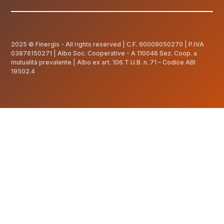
2025 © Finergis - All rights reserved | C.F.
90009050270
| P.IVA
03876150271 | Albo Soc. Cooperative - A 110046 Sez. Coop. a
mutualità prevalente | Albo ex art. 106 T.U.B. n. 71 – Codice ABI
19502.4