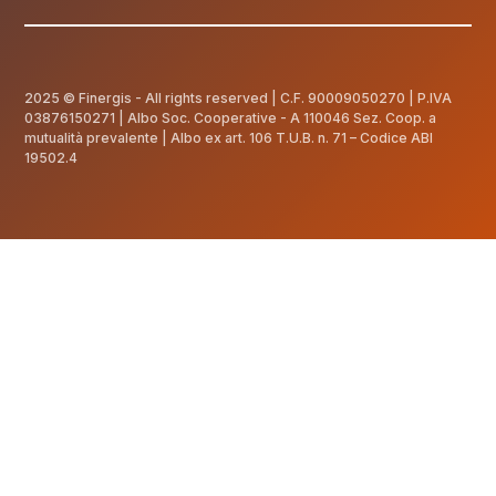
2025 © Finergis - All rights reserved | C.F.
90009050270
| P.IVA
03876150271 | Albo Soc. Cooperative - A 110046 Sez. Coop. a
mutualità prevalente | Albo ex art. 106 T.U.B. n. 71 – Codice ABI
19502.4